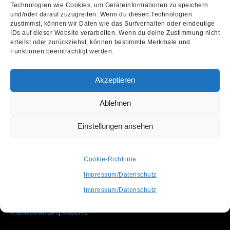
Technologien wie Cookies, um Geräteinformationen zu speichern
Wir arbeiten nun mit Hochdruck an einem
und/oder darauf zuzugreifen. Wenn du diesen Technologien
zustimmst, können wir Daten wie das Surfverhalten oder eindeutige
Ersatztermin und geben euch Bescheid, sobald wir
IDs auf dieser Website verarbeiten. Wenn du deine Zustimmung nicht
erteilst oder zurückziehst, können bestimmte Merkmale und
mehr wissen. Eure bereits gekauften Tickets
Funktionen beeinträchtigt werden.
behalten selbstverständlich ihre Gültigkeit!
Solltet ihr euer Ticket dennoch zurückgeben wollen,
Akzeptieren
wendet euch bitte direkt an die jeweilige
Ablehnen
Vorverkaufsstelle.
Einstellungen ansehen
Euer RSD-Team
Cookie-Richtlinie
Post Views:
1.935
Impressum/Datenschutz
Impressum/Datenschutz
SCHLAGWÖRTER
:
DIESTERNE
,
GSA
,
RECORD STORE DAY
,
RECORD
STORE DAY GSA
,
RECORDSTOREDAYINCONCERT
,
RSD
,
RSD2023
,
RSDINCONCERT
,
RSDLIVE