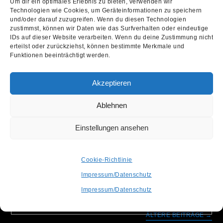
Um dir ein optimales Erlebnis zu bieten, verwenden wir
Technologien wie Cookies, um Geräteinformationen zu speichern
und/oder darauf zuzugreifen. Wenn du diesen Technologien
zustimmst, können wir Daten wie das Surfverhalten oder eindeutige
IDs auf dieser Website verarbeiten. Wenn du deine Zustimmung nicht
erteilst oder zurückziehst, können bestimmte Merkmale und
Funktionen beeinträchtigt werden.
RSD IN CONCERT 2024:
Akzeptieren
COURTING IST DABEI!
Ablehnen
Carsten Wetzl
8. November 2023
Allgemein
Einstellungen ansehen
Die UK-Band COURTING spielt eine "RSD in
Cookie-Richtlinie
concert" Ausgabe am 17.04.2024 im Bumann &
Impressum/Datenschutz
Sohn in Köln!
Impressum/Datenschutz
Weiterlesen
ÄLTERE BEITRÄGE
→