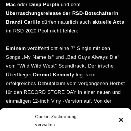
Mac
oder
Deep Purple
und dem
Überraschungsrelease der
RSD-Botschafterin
Brandi Carlile
dürfen natürlich auch
aktuelle Acts
im RSD 2020 Pool nicht fehlen:
Eminem
veröffentlicht eine 7” Single mit den
Songs „My Name Is“ und „Bad Guys Always Die“
vom “Wild Wild West” Soundtrack. Der irische
Überflieger
Dermot Kennedy
legt sein
erfolgreiches Debütalbum vom vergangenen Herbst
für den RECORD STORE DAY in einer neuen und
einmaligen 12-inch Vinyl-Version auf. Von der
Schwedin
Robyn
wird es die selbstbetitelte LP von
Cookie-Zustimmung
2005 auf rotem Vinyl geben, von
The Weeknd
die
verwalten
EP „My Dear Melancholy“ als 12“ Sonderausgabe