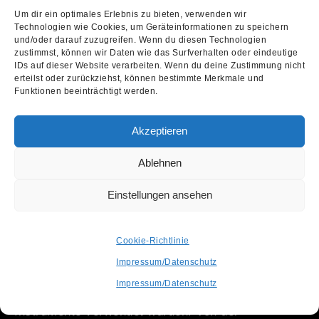
und von
The Black Keys
eine limitierte 45-RPM-
Um dir ein optimales Erlebnis zu bieten, verwenden wir
Technologien wie Cookies, um Geräteinformationen zu speichern
Version ihres Erfolgsalbums „Let’s Rock“ von
und/oder darauf zuzugreifen. Wenn du diesen Technologien
zustimmst, können wir Daten wie das Surfverhalten oder eindeutige
2019. Die Liste scheint unendlich, den Wünschen
IDs auf dieser Website verarbeiten. Wenn du deine Zustimmung nicht
sind keine Grenzen gesetzt.
erteilst oder zurückziehst, können bestimmte Merkmale und
Funktionen beeinträchtigt werden.
Es lohnt sich dennoch sehr, auch einen Blick auf
Akzeptieren
die
Beiträge hiesiger und lokaler Künstler
zum
RECORD STORE DAY 2020 zu werfen: Unter den
Ablehnen
554 exklusiven RSD-Veröffentlichungen steht zum
Einstellungen ansehen
Beispiel die gelbe 12“ Single „Sounds Like A
Melody (Grant & Kelly Remix by Blank & Jones x
Cookie-Richtlinie
Gold & Lloyd)“ von
ALPHAVILLE
, zu deren
Impressum/Datenschutz
Produktion nur Originalteile von den 1984er
Impressum/Datenschutz
Mehrspurbändern und keine zusätzlichen
Instrumente verwendet wurden. Von der