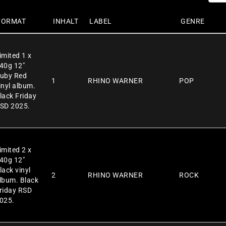
FORMAT
INHALT
LABEL
GENRE
imited 1 x
40g 12″
uby Red
1
RHINO WARNER
POP
inyl album.
lack Friday
SD 2025.
imited 2 x
40g 12″
lack vinyl
2
RHINO WARNER
ROCK
lbum. Black
riday RSD
025.