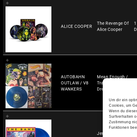
The Revenge Of
1
ALICE COOPER
Alice Cooper
D
AUTOBAHN
Mean Enough /
OUTLAW / V8
Trailer Trash
1
WANKERS
Dreams
Um dir ein opti
Cookies, um Ge
Wenn du diesen
Surfverhalten o
Zustimmung nic
Funktionen beei
Jericho (RSD