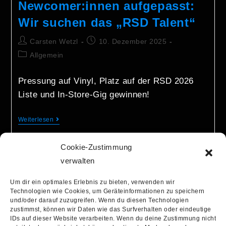
Newcomer:innen aufgepasst:
Wir suchen das „RSD Talent“
Carsten Wetzl
10. Dezember 2025
Allgemein
Pressung auf Vinyl, Platz auf der RSD 2026
Liste und In-Store-Gig gewinnen!
Weiterlesen
Cookie-Zustimmung
verwalten
Um dir ein optimales Erlebnis zu bieten, verwenden wir
Technologien wie Cookies, um Geräteinformationen zu speichern
info@recordstoredaygermany.de
und/oder darauf zuzugreifen. Wenn du diesen Technologien
zustimmst, können wir Daten wie das Surfverhalten oder eindeutige
IDs auf dieser Website verarbeiten. Wenn du deine Zustimmung nicht