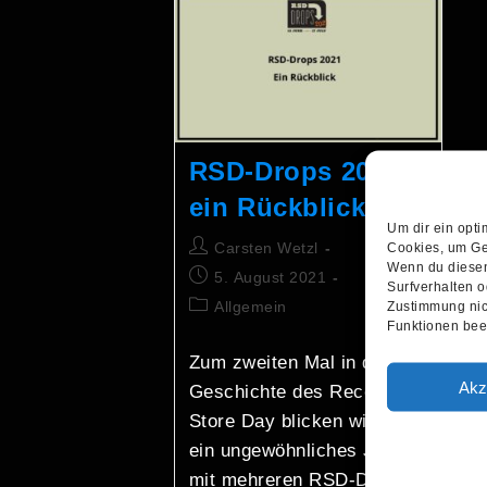
RSD-Drops 2021 –
ein Rückblick
Um dir ein opti
Carsten Wetzl
Cookies, um Ge
Wenn du diesen
5. August 2021
Surfverhalten o
Allgemein
Zustimmung nic
Funktionen beei
Zum zweiten Mal in der
Akz
Geschichte des Record
Store Day blicken wir auf
ein ungewöhnliches Jahr
mit mehreren RSD-Drops