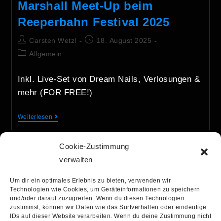
Marshall Meet-Up beim
Reeperbahn Festival 2025
Carsten Wetzl
18. August 2025
Allgemein
Inkl. Live-Set von Dream Nails, Verlosungen &
mehr (FOR FREE!)
Weiterlesen
Cookie-Zustimmung
verwalten
Um dir ein optimales Erlebnis zu bieten, verwenden wir
Technologien wie Cookies, um Geräteinformationen zu speichern
info@recordstoredaygermany.de
und/oder darauf zuzugreifen. Wenn du diesen Technologien
zustimmst, können wir Daten wie das Surfverhalten oder eindeutige
IDs auf dieser Website verarbeiten. Wenn du deine Zustimmung nicht