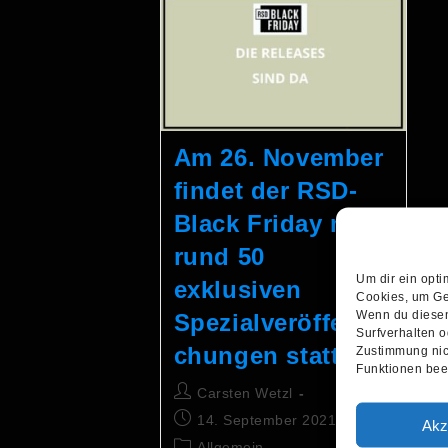
Am 26. November
findet der RSD-
Black Friday mit
rund 50
Um dir ein opti
exklusiven
Cookies, um Ge
Wenn du diesen
Spezialveröffentli
Surfverhalten o
chungen statt
Zustimmung nic
Funktionen beei
Carsten Wetzl
14. September 2021
Akz
Allgemein