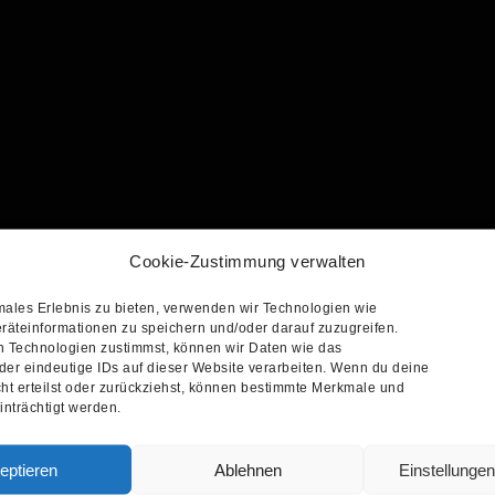
Cookie-Zustimmung verwalten
males Erlebnis zu bieten, verwenden wir Technologien wie
räteinformationen zu speichern und/oder darauf zuzugreifen.
 Technologien zustimmst, können wir Daten wie das
der eindeutige IDs auf dieser Website verarbeiten. Wenn du deine
ht erteilst oder zurückziehst, können bestimmte Merkmale und
nträchtigt werden.
eptieren
Ablehnen
Einstellunge