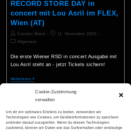
RECORD STORE DAY in
concert mit Lou Asril im FLEX,
Wien (AT)
Carsten Wetzl
11. November 2022
Allgemein
Die erste Wiener RSD in concert Ausgabe mit
Lou Asril steht an - jetzt Tickets sichern!
Weiterlesen
Cookie-Zustimmung
verwalten
Um dir ein optimales Erlebnis zu bieten, verwenden wir
Technologien wie Cookies, um Geräteinformationen zu speichern
und/oder darauf zuzugreifen. Wenn du diesen Technologien
info@recordstoredaygermany.de
zustimmst, können wir Daten wie das Surfverhalten oder eindeutige