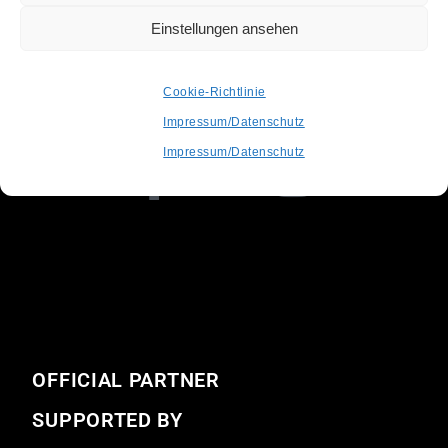
Einstellungen ansehen
Cookie-Richtlinie
info@recordstoredaygermany.de
Impressum/Datenschutz
Impressum/Datenschutz
OFFICIAL PARTNER
SUPPORTED BY