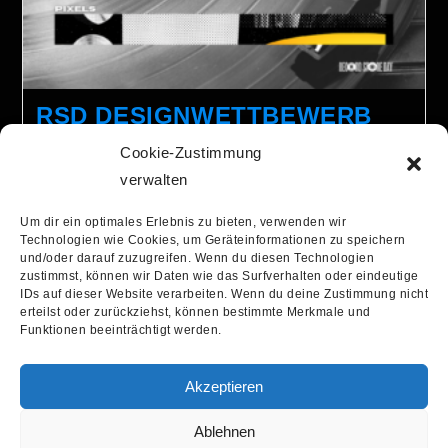
RSD DESIGNWETTBEWERB
2023: JETZT ÜBER DIE
Cookie-Zustimmung
SOZIALEN KANÄLE
verwalten
ABSTIMMEN!
Um dir ein optimales Erlebnis zu bieten, verwenden wir
Technologien wie Cookies, um Geräteinformationen zu speichern
Carsten Wetzl
2. Februar 2023
und/oder darauf zuzugreifen. Wenn du diesen Technologien
zustimmst, können wir Daten wie das Surfverhalten oder eindeutige
Allgemein
IDs auf dieser Website verarbeiten. Wenn du deine Zustimmung nicht
erteilst oder zurückziehst, können bestimmte Merkmale und
Noch bis 08.02.2023 auf der Instagram- und
Funktionen beeinträchtigt werden.
Facebook-Seite des RSD Germany!
Akzeptieren
Weiterlesen
Ablehnen