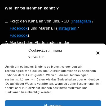
Wie ihr teilnehmen könnt ?
Folgt den Kanälen von uns/RSD (
Instagram
/
Facebook
) und Marshall (
Instagram
/
Facebook
).
Markiert den Plattenladen in den
Kommentaren, in dem Ihr am Samstag Eure
Cookie-Zustimmung
RSD-Releases ergattern wollt.
verwalten
Um dir ein optimales Erlebnis zu bieten, verwenden wir
Teilnahmeberechtigt sind Teilnehmer:innen ab
Technologien wie Cookies, um Geräteinformationen zu speichern
und/oder darauf zuzugreifen. Wenn du diesen Technologien
18 Jahren mit Wohnsitz in Deutschland, Österreich
zustimmst, können wir Daten wie das Surfverhalten oder eindeutige
und Schweiz.
Teilnahme möglich bis zum SA,
IDs auf dieser Website verarbeiten. Wenn du deine Zustimmung nicht
erteilst oder zurückziehst, können bestimmte Merkmale und
den 18.04.2026, 23:59
Uhr
– Die Gewinner:innen
Funktionen beeinträchtigt werden.
werden dann im Laufe der folgenden Woche
ausgelost und benachrichtigt.
Akzeptieren