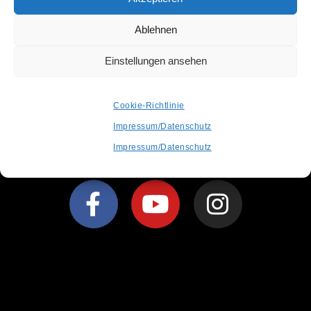
Ablehnen
Post Views:
3.652
Einstellungen ansehen
SCHLAGWÖRTER
:
GEWINNSPIEL
,
MARSHALL
,
RAFFLE
,
RSD
Cookie-Richtlinie
Impressum/Datenschutz
Impressum/Datenschutz
info@recordstoredaygermany.de