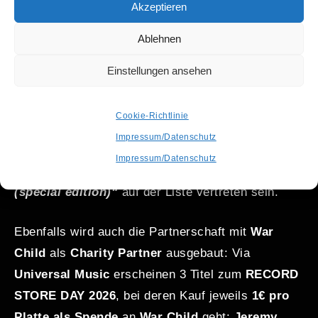
Limitierte 7″-Vinyl zum Erfolgsalbum „Italia“
Akzeptieren
von Till Brönner, die zwei besondere
Ablehnen
Aufnahmen vereint.
Einstellungen ansehen
Des weiteren wurde erst kürzlich unser
RSD
Talentwettbewerb
beendet und das
„RSD Talent
Cookie-Richtlinie
2026
“ gekürt: Die Berliner Shoegaze-Band
DUSK
Impressum/Datenschutz
SAFFRON
hat sich den Preis gesichert und wird
Impressum/Datenschutz
mit einer 12“ unter dem Titel „
A Little Death
(special edition)“
auf der Liste vertreten sein.
Ebenfalls wird auch die Partnerschaft mit
War
Child
als
Charity Partner
ausgebaut: Via
Universal Music
erscheinen 3 Titel zum
RECORD
STORE DAY 2026
, bei deren Kauf jeweils
1€ pro
Platte als Spende
an
War Child
geht:
Jeremy