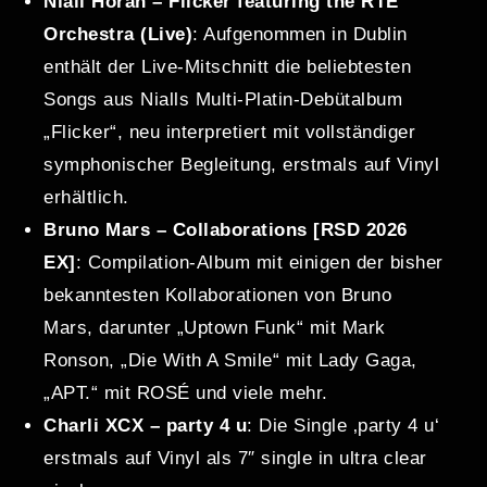
Niall Horan – Flicker featuring the RTÉ
Orchestra (Live)
: Aufgenommen in Dublin
enthält der Live-Mitschnitt die beliebtesten
Songs aus Nialls Multi-Platin-Debütalbum
„Flicker“, neu interpretiert mit vollständiger
symphonischer Begleitung, erstmals auf Vinyl
erhältlich.
Bruno Mars – Collaborations [RSD 2026
EX]
: Compilation-Album mit einigen der bisher
bekanntesten Kollaborationen von Bruno
Mars, darunter „Uptown Funk“ mit Mark
Ronson, „Die With A Smile“ mit Lady Gaga,
„APT.“ mit ROSÉ und viele mehr.
Charli XCX – party 4 u
: Die Single ‚party 4 u‘
erstmals auf Vinyl als 7″ single in ultra clear