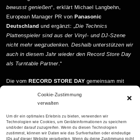
bewusst genießen
“, erklärt Michael Langbehn,
European Manager PR von
Panasonic
Deutschland
und ergänzt: „
Die Technics
Plattenspieler sind aus der Vinyl- und DJ-Szene
nicht mehr wegzudenken. Deshalb unterstützen wir
auch in diesem Jahr wieder den Record Store Day
als Turntable Partner
.“
Die vom
RECORD STORE DAY
gemeinsam mit
TECHNICS
initiierte
„RSD Schnitzeljagd“
als
Cookie-Zustimmung
virtuelle Reise durch die Welt der Plattenläden und
verwalten
Vinyltonträger erfreute sich in den Vorjahren
Um dir ein optimales Erlebnis zu bieten, verwenden wir
großer Beliebtheit – und hält auch in diesem Jahr
Technologien wie Cookies, um Geräteinformationen zu speichern
ein
großes Highlight
bereit: Als
Hauptpreise
stellt
und/oder darauf zuzugreifen. Wenn du diesen Technologien
zustimmst, können wir Daten wie das Surfverhalten oder eindeutige
TECHNICS
drei hochwertige
Netzwerkplayer SA-
IDs auf dieser Website verarbeiten. Wenn du deine Zustimmung nicht