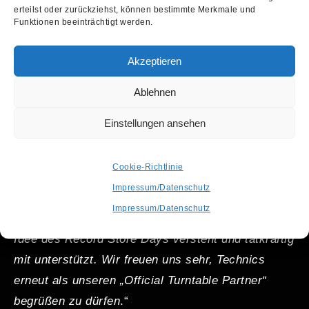
erteilst oder zurückziehst, können bestimmte Merkmale und
C600
im Gesamtwert von fast
3.000 Euro
zur
Funktionen beeinträchtigt werden.
Verfügung.
Akzeptieren
„
Mit Technics haben wir in den vergangenen drei
Ablehnen
Jahren eine tolle Partnerschaft aufgebaut, die auch
anlässlich des RSD 2023 weitergeführt wird
“, sagt
Einstellungen ansehen
Carsten Wetzl, Projektmanager
RSD Deutschland,
Österreich, Schweiz
und ergänzt: „
Wir sind stolz
Cookie-Richtlinie
darauf, mit Technics einen Partner und namhaften
Impressum/Datenschutz
Hersteller für Hifi, Hi-End Equipment und vor allem
Impressum/Datenschutz
Plattenspieler an unserer Seite zu haben, der die
Idee des Record Store Days versteht und tatkräftig
mit unterstützt. Wir freuen uns sehr, Technics
erneut als unseren „Official Turntable Partner“
begrüßen zu dürfen
.“