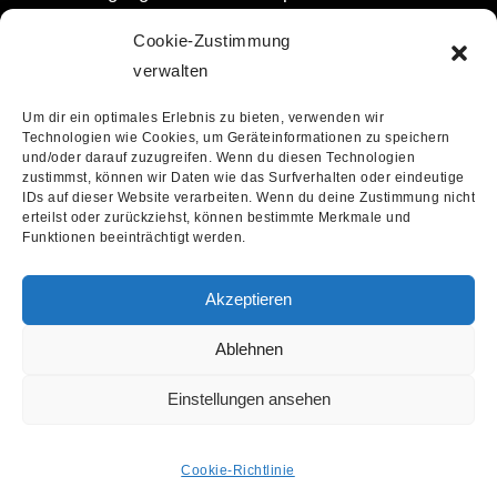
Release von
Prince
’s 1995er-Album
„The Gold
Cookie-Zustimmung
Experience“
auf goldenem Vinyl,
Peter Gabriel
’s
verwalten
„Live Blood“
, dem Titel entsprechend gepresst
Um dir ein optimales Erlebnis zu bieten, verwenden wir
auf blutrotem Vinyl oder das Live-Album
„Live On
Technologien wie Cookies, um Geräteinformationen zu speichern
Two Legs“
von
Pearl Jam
auf transparentem
und/oder darauf zuzugreifen. Wenn du diesen Technologien
zustimmst, können wir Daten wie das Surfverhalten oder eindeutige
Vinyl. Außerdem erscheint via
Nettwerk
eine EP-
IDs auf dieser Website verarbeiten. Wenn du deine Zustimmung nicht
erteilst oder zurückziehst, können bestimmte Merkmale und
Sammlung von
Album Leaf
unter dem Titel
„Past
Funktionen beeinträchtigt werden.
And Future Tense“
.
Akzeptieren
Zur Gesamtübersicht aller Juni-Releases geht es
Ablehnen
über die zum Download bereitgestellte
PDF-Datei
,
hier auf der Website des RECORD STORE DAY
Einstellungen ansehen
Germany. Die vergangenen Releases aus dem
April lassen sich der
Tabelle
entnehmen.
Cookie-Richtlinie