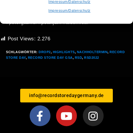
Impressum/Datenschutz
#rsd2022 #drop2 #highlights #recordstoreday
Impressum/Datenschutz
#recordstoredaygermany #nachholtermin #prince
#petergabriel #pearljam #albumleaf
Post Views:
2.276
SCHLAGWÖRTER
:
DROP2
,
HIGHLIGHTS
,
NACHHOLTERMIN
,
RECORD
STORE DAY
,
RECORD STORE DAY GSA
,
RSD
,
RSD2022
info@recordstoredaygermany.de