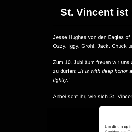
St. Vincent ist
Jesse Hughes von den Eagles of 
Ozzy, Iggy, Grohl, Jack, Chuck u
Zum 10. Jubiläum freuen wir uns s
zu dürfen:
„It is with deep honor
lightly.“
Anbei seht ihr, wie sich St. Vincen
Um dir ein opti
Cookies, um Ge