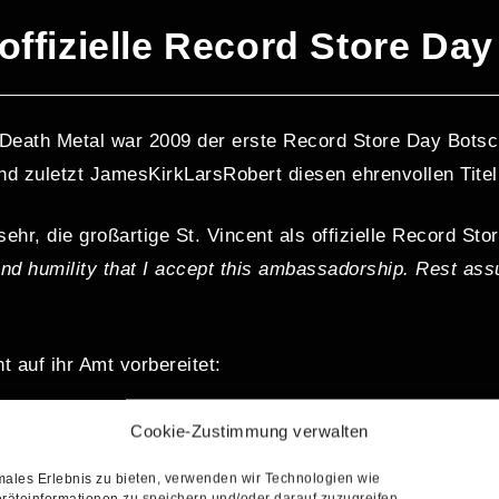
 offizielle Record Store Da
Death Metal war 2009 der erste Record Store Day Botsc
nd zuletzt JamesKirkLarsRobert diesen ehrenvollen Titel
ehr, die großartige St. Vincent als offizielle Record St
 and humility that I accept this ambassadorship. Rest ass
t auf ihr Amt vorbereitet:
Cookie-Zustimmung verwalten
males Erlebnis zu bieten, verwenden wir Technologien wie
räteinformationen zu speichern und/oder darauf zuzugreifen.