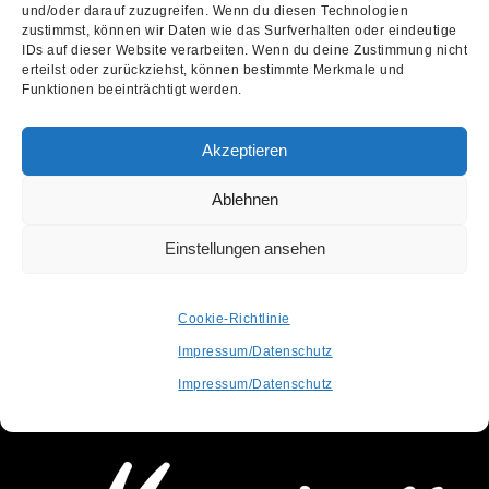
und/oder darauf zuzugreifen. Wenn du diesen Technologien
zustimmst, können wir Daten wie das Surfverhalten oder eindeutige
IDs auf dieser Website verarbeiten. Wenn du deine Zustimmung nicht
erteilst oder zurückziehst, können bestimmte Merkmale und
info@recordstoredaygermany.de
Funktionen beeinträchtigt werden.
Akzeptieren
Ablehnen
Einstellungen ansehen
Cookie-Richtlinie
Impressum/Datenschutz
OFFICIAL PARTNER
Impressum/Datenschutz
SUPPORTED BY