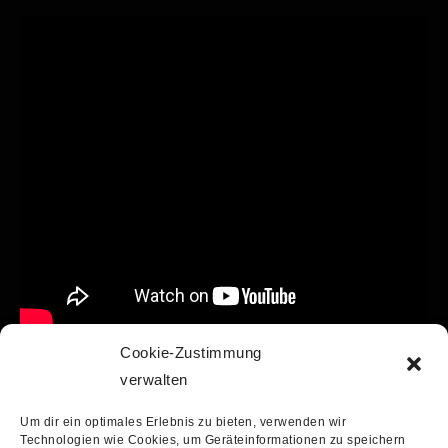
Cookie-Zustimmung
verwalten
Post Views:
1.119
Um dir ein optimales Erlebnis zu bieten, verwenden wir
Technologien wie Cookies, um Geräteinformationen zu speichern