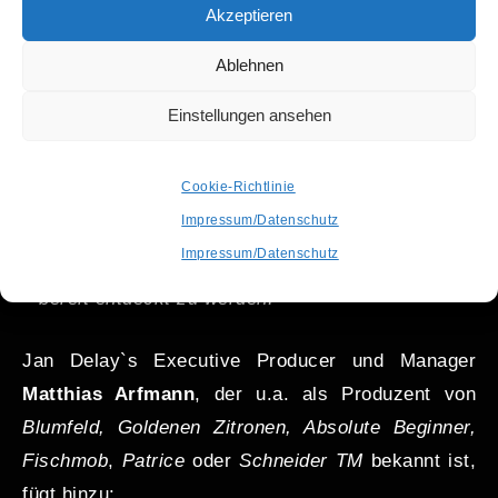
Akzeptieren
Gemeinde, sondern mit jedem neuen Album auch
eine neue, sogar Generationen übergreifende
Ablehnen
Zuhörerschaft. Das ist ziemlich einzigartig. Jan
Einstellungen ansehen
Delays Musik steht für mich für die Neugier auf
andere Stile, Entdeckertum, wie man es als
Cookie-Richtlinie
Musikfan auch beim Stöbern im Plattenladen
Impressum/Datenschutz
erfahren kann. Denn dort stehen alle diese vielen
Impressum/Datenschutz
verschiedenen Musikstile nebeneinander im Regal
– bereit entdeckt zu werden!
Jan Delay`s Executive Producer und Manager
Matthias Arfmann
, der u.a. als Produzent von
Blumfeld, Goldenen Zitronen, Absolute Beginner,
Fischmob
,
Patrice
oder
Schneider TM
bekannt ist,
fügt hinzu: