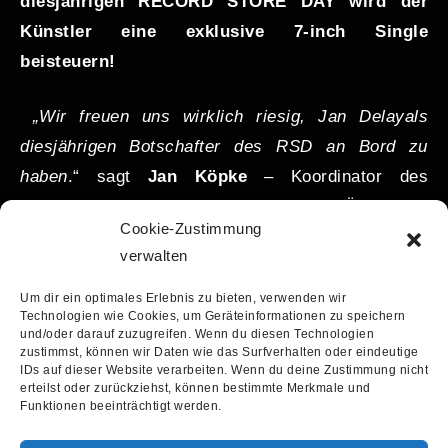
diesjährigen RECORD STORE DAY wird der
Künstler eine exklusive 7-inch Single
beisteuern!
„Wir freuen uns wirklich riesig, Jan Delayals
diesjährigen Botschafter des RSD an Bord zu
haben
.“ sagt
Jan Köpke
– Koordinator des
RECORD STORE DAY in Deutschland, Österreich
Cookie-Zustimmung
und der Schweiz. „
Nicht nur, dass er als einer der
verwalten
erfolgreichsten deutschen Hip-Hop-Künstler
natürlich sehr gut neben unserem diesjährigen
Um dir ein optimales Erlebnis zu bieten, verwenden wir
Technologien wie Cookies, um Geräteinformationen zu speichern
internationalen RSD Schirmherrn Chuck D von
und/oder darauf zuzugreifen. Wenn du diesen Technologien
zustimmst, können wir Daten wie das Surfverhalten oder eindeutige
Public Enemy aussieht, Jan Delay steht darüber
IDs auf dieser Website verarbeiten. Wenn du deine Zustimmung nicht
hinausauch wie kein anderer hiesiger Künstler für
erteilst oder zurückziehst, können bestimmte Merkmale und
Funktionen beeinträchtigt werden.
die Aufsprengung engstirniger Genregrenzen und
erreicht mit seiner Musik nicht nur die Hip-Hop